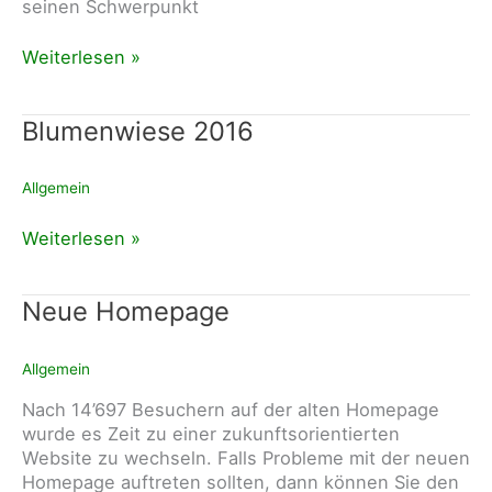
seinen Schwerpunkt
Krone
Weiterlesen »
zu
Besuch
Blumenwiese 2016
bei
Lohnunternehmen
Frener
Allgemein
GmbH
Blumenwiese
Weiterlesen »
2016
Neue Homepage
Allgemein
Nach 14’697 Besuchern auf der alten Homepage
wurde es Zeit zu einer zukunftsorientierten
Website zu wechseln. Falls Probleme mit der neuen
Homepage auftreten sollten, dann können Sie den