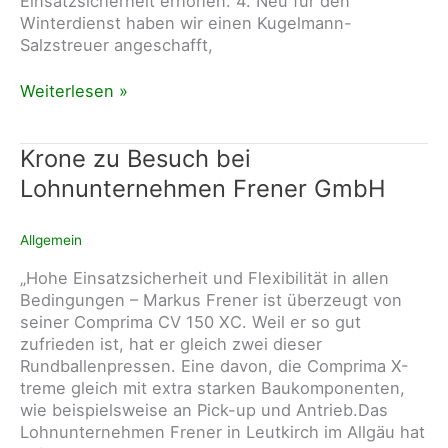
Einsatzsicherheit erhöhen. 4. Neu für den
Winterdienst haben wir einen Kugelmann-
Salzstreuer angeschafft,
Sonstige
Weiterlesen »
Neuigkeiten
2026
Krone zu Besuch bei
Lohnunternehmen Frener GmbH
Allgemein
„Hohe Einsatzsicherheit und Flexibilität in allen
Bedingungen – Markus Frener ist überzeugt von
seiner Comprima CV 150 XC. Weil er so gut
zufrieden ist, hat er gleich zwei dieser
Rundballenpressen. Eine davon, die Comprima X-
treme gleich mit extra starken Baukomponenten,
wie beispielsweise an Pick-up und Antrieb.Das
Lohnunternehmen Frener in Leutkirch im Allgäu hat